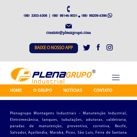
(98) 3303-5306 | (98) 98145-9031
(98) 99209-5395
contato@plenagrupo.com
BAIXE O NOSSO APP
HOME
O GRUPO
NOTÍCIAS
CONTATO
Plenagrupo Montagens Industriais – Manutenção Industrial,
Eletromecânica, tanques, tubulações, adutoras, caldeiraria,
paradas de manutenção, preventiva, corretiva, Recife,
Salvador, Açailândia, Marabá, Picos, São Luís, Feira de Santana