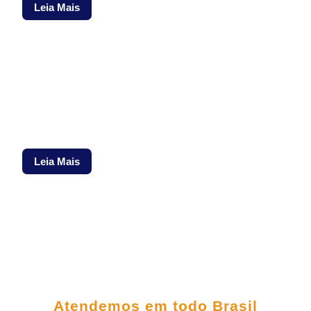
Leia Mais
Plena Grupo Industrial, manutenção, calibração, adequação,
inspeção, laudos, teste estanqueidade, hidrostático, EPS,
RQPS, qualificação de soldadores, NR 13 vasos de pressão,
geradores, caldeiras, compressores, cilindros, comboios,
tanques, cilindros, Marabá, Barcarena, Belém, Recife,
Caruaru, Cabo de Santo Agostinho, Ananindeua, Porto
Suape, Porto de Aratu, Porto Itaqui
Leia Mais
FALE CONOSCO
Atendemos em todo Brasil