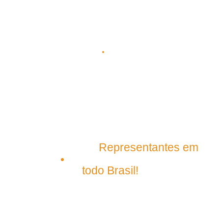
(98) 3303-5306
(98) 98145-9031
(98) 99209-5395
contato@plenagrupo.com
Matriz
Representantes em
São Luís – Maranhão
todo Brasil!