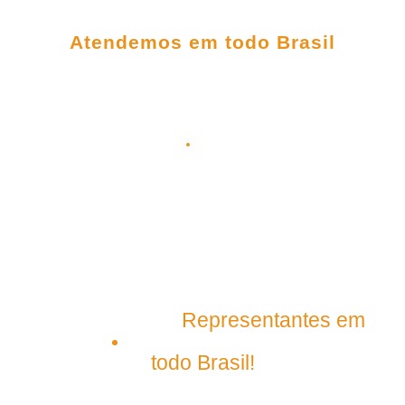
FALE CONOSCO
Atendemos em todo Brasil
(98) 3303-5306
(98) 98145-9031
(98) 99209-5395
contato@plenagrupo.com
Matriz
Representantes em
São Luís – Maranhão
todo Brasil!