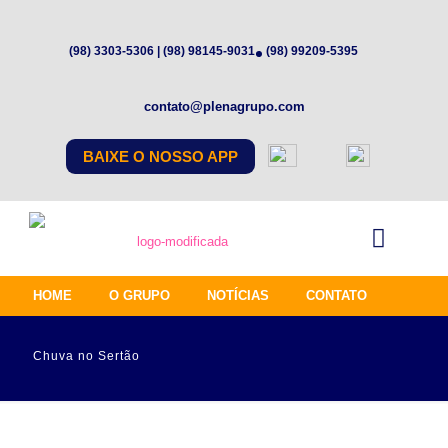
(98) 3303-5306 | (98) 98145-9031
(98) 99209-5395
contato@plenagrupo.com
BAIXE O NOSSO APP
HOME
O GRUPO
NOTÍCIAS
CONTATO
Chuva no Sertão