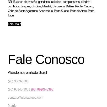
NR 13 vasos de pressão, geradores, caldeiras, compressores, cilindros,
comboios, tanques, cilindros, Marabá, Barcarena, Belém, Recife, Caruaru,
Cabo de Santo Agostinho, Ananindeua, Porto Suape, Porto de Aratu, Porto
Itaqui
Leia Mais
Fale Conosco
Atendemos em todo Brasil
(98) 3303-5306
(98) 98145-9031
(98) 99209-5395
contato@plenagrupo.com
Matriz