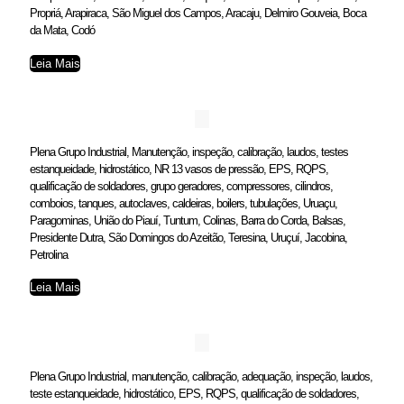
Propriá, Arapiraca, São Miguel dos Campos, Aracaju, Delmiro Gouveia, Boca
da Mata, Codó
Leia Mais
Plena Grupo Industrial, Manutenção, inspeção, calibração, laudos, testes
estanqueidade, hidrostático, NR 13 vasos de pressão, EPS, RQPS,
qualificação de soldadores, grupo geradores, compressores, cilindros,
comboios, tanques, autoclaves, caldeiras, boilers, tubulações, Uruaçu,
Paragominas, União do Piauí, Tuntum, Colinas, Barra do Corda, Balsas,
Presidente Dutra, São Domingos do Azeitão, Teresina, Uruçuí, Jacobina,
Petrolina
Leia Mais
Plena Grupo Industrial, manutenção, calibração, adequação, inspeção, laudos,
teste estanqueidade, hidrostático, EPS, RQPS, qualificação de soldadores,