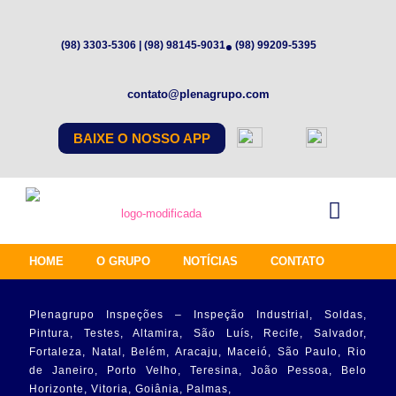
(98) 3303-5306 | (98) 98145-9031
(98) 99209-5395
contato@plenagrupo.com
BAIXE O NOSSO APP
HOME
O GRUPO
NOTÍCIAS
CONTATO
Plenagrupo Inspeções – Inspeção Industrial, Soldas,
Pintura, Testes, Altamira, São Luís, Recife, Salvador,
Fortaleza, Natal, Belém, Aracaju, Maceió, São Paulo, Rio
de Janeiro, Porto Velho, Teresina, João Pessoa, Belo
Horizonte, Vitoria, Goiânia, Palmas,