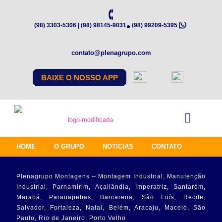
(98) 3303-5306 | (98) 98145-9031
(98) 99209-5395
contato@plenagrupo.com
BAIXE O NOSSO APP
HOME
O GRUPO
NOTÍCIAS
CONTATO
Plenagrupo Montagens – Montagem Industrial, Manutenção
Industrial, Parnamirim, Açailândia, Imperatriz, Santarém,
Marabá, Parauapebas, Barcarena, São Luís, Recife,
Salvador, Fortaleza, Natal, Belém, Aracaju, Maceió, São
Paulo, Rio de Janeiro, Porto Velho