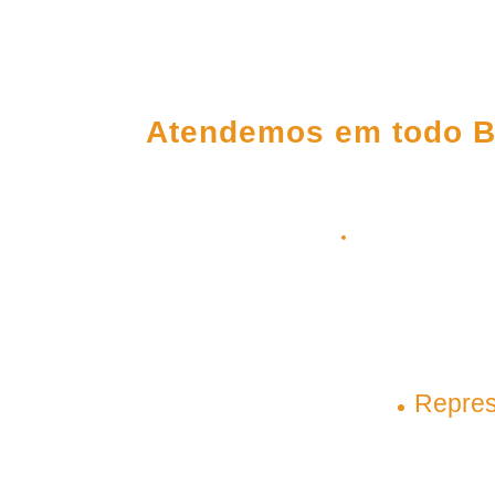
FALE CONOS
Atendemos em todo B
(98) 3303-5306
(98) 98145-9031
(98) 99209-5
contato@plenagrupo.com
Matriz
Repres
São Luís – Maranhão