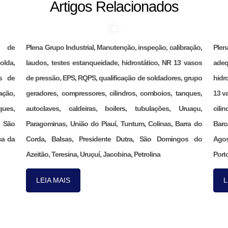
Artigos Relacionados
ão de
Plena Grupo Industrial, Manutenção, inspeção, calibração,
Ple
olda,
laudos, testes estanqueidade, hidrostático, NR 13 vasos
adeq
s de
de pressão, EPS, RQPS, qualificação de soldadores, grupo
hidr
ação,
geradores, compressores, cilindros, comboios, tanques,
13 v
ques,
autoclaves, caldeiras, boilers, tubulações, Uruaçu,
cili
, São
Paragominas, União do Piauí, Tuntum, Colinas, Barra do
Barc
ca da
Corda, Balsas, Presidente Dutra, São Domingos do
Agos
Azeitão, Teresina, Uruçuí, Jacobina, Petrolina
Porto
LEIA MAIS
L