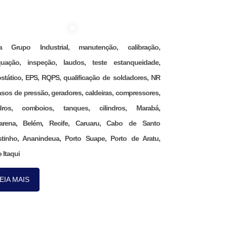
na Grupo Industrial, manutenção, calibração,
uação, inspeção, laudos, teste estanqueidade,
ostático, EPS, RQPS, qualificação de soldadores, NR
asos de pressão, geradores, caldeiras, compressores,
ndros, comboios, tanques, cilindros, Marabá,
arena, Belém, Recife, Caruaru, Cabo de Santo
tinho, Ananindeua, Porto Suape, Porto de Aratu,
 Itaqui
EIA MAIS