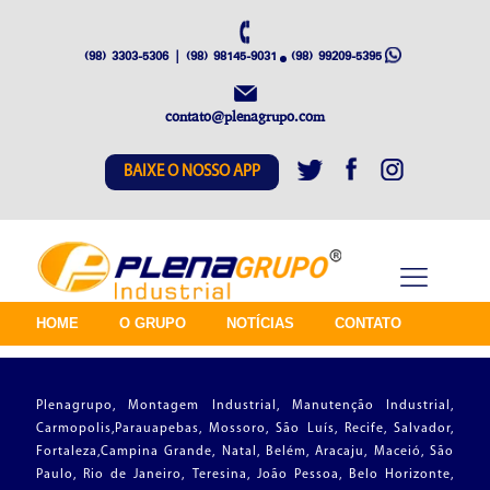
(98) 3303-5306 | (98) 98145-9031
(98) 99209-5395
contato@plenagrupo.com
BAIXE O NOSSO APP
HOME
O GRUPO
NOTÍCIAS
CONTATO
Plenagrupo, Montagem Industrial, Manutenção Industrial,
Carmopolis,Parauapebas, Mossoro, São Luís, Recife, Salvador,
Fortaleza,Campina Grande, Natal, Belém, Aracaju, Maceió, São
Paulo, Rio de Janeiro, Teresina, João Pessoa, Belo Horizonte,