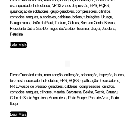
estanqueidade, hidrostático, NR 13 vasos de pressão, EPS, RQPS,
qualificação de soldadores, grupo geradores, compressores, cilindros,
comboios, tanques, autoclaves, caldeiras, boilers, tubulações, Uruaçu,
Paragominas, União do Piauí, Tuntum, Colinas, Barra do Corda, Balsas,
Presidente Dutra, São Domingos do Azeitão, Teresina, Uruçuí, Jacobina,
Petrolina
Leia Mais
Plena Grupo Industrial, manutenção, calibração, adequação, inspeção, laudos,
teste estanqueidade, hidrostático, EPS, RQPS, qualificação de soldadores,
NR 13 vasos de pressão, geradores, caldeiras, compressores, cilindros,
comboios, tanques, cilindros, Marabá, Barcarena, Belém, Recife, Caruaru,
Cabo de Santo Agostinho, Ananindeua, Porto Suape, Porto de Aratu, Porto
Itaqui
Leia Mais