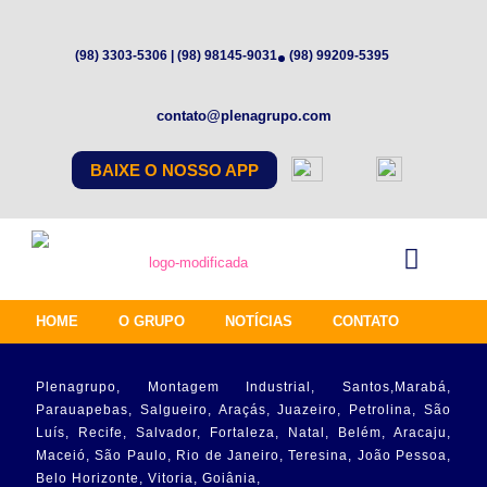
(98) 3303-5306 | (98) 98145-9031
(98) 99209-5395
contato@plenagrupo.com
BAIXE O NOSSO APP
HOME
O GRUPO
NOTÍCIAS
CONTATO
Plenagrupo, Montagem Industrial, Santos,Marabá,
Parauapebas, Salgueiro, Araçás, Juazeiro, Petrolina, São
Luís, Recife, Salvador, Fortaleza, Natal, Belém, Aracaju,
Maceió, São Paulo, Rio de Janeiro, Teresina, João Pessoa,
Belo Horizonte, Vitoria, Goiânia,