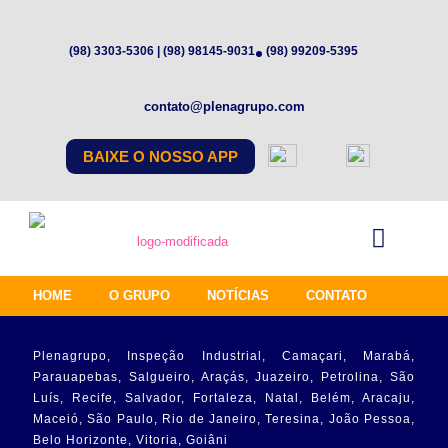
(98) 3303-5306 | (98) 98145-9031
(98) 99209-5395
contato@plenagrupo.com
BAIXE O NOSSO APP
HOME
O GRUPO
NOTÍCIAS
CONTATO
Plenagrupo, Inspeção Industrial, Camaçari, Marabá,
Parauapebas, Salgueiro, Araçás, Juazeiro, Petrolina, São
Luís, Recife, Salvador, Fortaleza, Natal, Belém, Aracaju,
Maceió, São Paulo, Rio de Janeiro, Teresina, João Pessoa,
Belo Horizonte, Vitoria, Goiâni