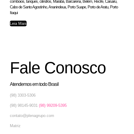
comboios, tanques, cilindros, Marabá, Barcarena, Belém, Recife, Caruaru,
Cabo de Santo Agostinho, Ananindeua, Porto Suape, Porto de Aratu, Porto
Itaqui
Leia Mais
Fale Conosco
Atendemos em todo Brasil
(98) 3303-5306
(98) 98145-9031
(98) 99209-5395
contato@plenagrupo.com
Matriz