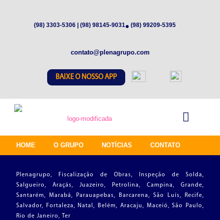
(98) 3303-5306 | (98) 98145-9031
(98) 99209-5395
contato@plenagrupo.com
BAIXE O NOSSO APP
HOME
O GRUPO
NOTÍCIAS
CONTATO
Plenagrupo, Fiscalização de Obras, Inspeção de Solda,
Salgueiro, Araçás, Juazeiro, Petrolina, Campina, Grande,
Santarém, Marabá, Parauapebas, Barcarena, São Luís, Recife,
Salvador, Fortaleza, Natal, Belém, Aracaju, Maceió, São Paulo,
Rio de Janeiro, Ter