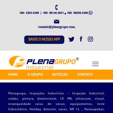
(98) 3303-5306 | (98) 98145-9031
(98) 99209-5395
contato@plenagrupo.com
BAIXE O NOSSO APP
HOME
O GRUPO
NOTÍCIAS
CONTATO
Plenagrupo, Inspeções Industriais – Inspeção Industrial,
soldas, pintura, dimensional, LP, PM, ultrassom, visual,
estanqueidade caixa de vácuo, equipamentos, teste
hidrostático, Holiday detector, vasos, NR 13. , Parauapebas,