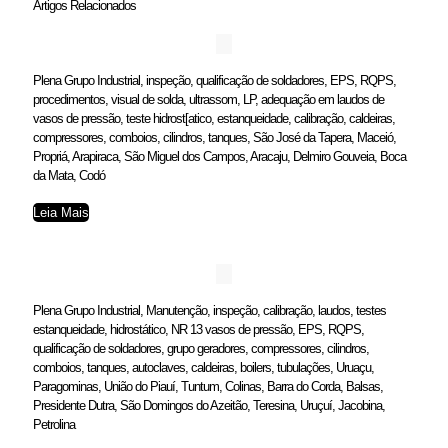
Artigos Relacionados
Plena Grupo Industrial, inspeção, qualificação de soldadores, EPS, RQPS,
procedimentos, visual de solda, ultrassom, LP, adequação em laudos de
vasos de pressão, teste hidrost[atico, estanqueidade, calibração, caldeiras,
compressores, comboios, cilindros, tanques, São José da Tapera, Maceió,
Propriá, Arapiraca, São Miguel dos Campos, Aracaju, Delmiro Gouveia, Boca
da Mata, Codó
Leia Mais
Plena Grupo Industrial, Manutenção, inspeção, calibração, laudos, testes
estanqueidade, hidrostático, NR 13 vasos de pressão, EPS, RQPS,
qualificação de soldadores, grupo geradores, compressores, cilindros,
comboios, tanques, autoclaves, caldeiras, boilers, tubulações, Uruaçu,
Paragominas, União do Piauí, Tuntum, Colinas, Barra do Corda, Balsas,
Presidente Dutra, São Domingos do Azeitão, Teresina, Uruçuí, Jacobina,
Petrolina