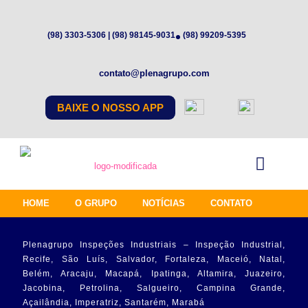
(98) 3303-5306 | (98) 98145-9031
(98) 99209-5395
contato@plenagrupo.com
BAIXE O NOSSO APP
HOME
O GRUPO
NOTÍCIAS
CONTATO
Plenagrupo Inspeções Industriais – Inspeção Industrial,
Recife, São Luís, Salvador, Fortaleza, Maceió, Natal,
Belém, Aracaju, Macapá, Ipatinga, Altamira, Juazeiro,
Jacobina, Petrolina, Salgueiro, Campina Grande,
Açailândia, Imperatriz, Santarém, Marabá