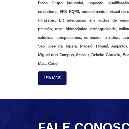
Plena Grupo Industrial, inspeção, qualificaç
soldadores, EPS, RQPS, procedimentos, visual de s
ultrassom, LP, adequação em laudos de vaso
pressão, teste hidrost[atico, estanqueidade, calibr
caldeiras, compressores, comboios, cilindros, tan
São José da Tapera, Maceió, Propriá, Arapiraca
Miguel dos Campos, Aracaju, Delmiro Gouveia, Bo
Mata, Codó
LEIA MAIS
FALE CONOS