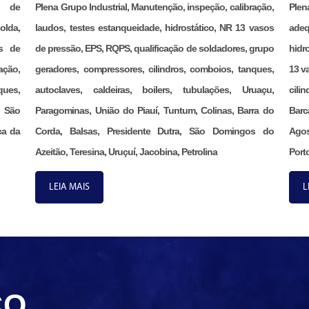
ão de
Plena Grupo Industrial, Manutenção, inspeção, calibração,
Ple
olda,
laudos, testes estanqueidade, hidrostático, NR 13 vasos
adeq
s de
de pressão, EPS, RQPS, qualificação de soldadores, grupo
hidr
ação,
geradores, compressores, cilindros, comboios, tanques,
13 v
ques,
autoclaves, caldeiras, boilers, tubulações, Uruaçu,
cili
, São
Paragominas, União do Piauí, Tuntum, Colinas, Barra do
Barc
ca da
Corda, Balsas, Presidente Dutra, São Domingos do
Agos
Azeitão, Teresina, Uruçuí, Jacobina, Petrolina
Porto
LEIA MAIS
L
CO