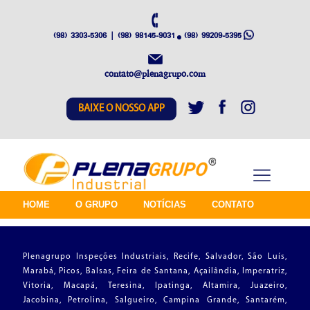
(98) 3303-5306 | (98) 98145-9031
(98) 99209-5395
contato@plenagrupo.com
BAIXE O NOSSO APP
HOME
O GRUPO
NOTÍCIAS
CONTATO
Plenagrupo Inspeções Industriais, Recife, Salvador, São Luís,
Marabá, Picos, Balsas, Feira de Santana, Açailândia, Imperatriz,
Vitoria, Macapá, Teresina, Ipatinga, Altamira, Juazeiro,
Jacobina, Petrolina, Salgueiro, Campina Grande, Santarém,