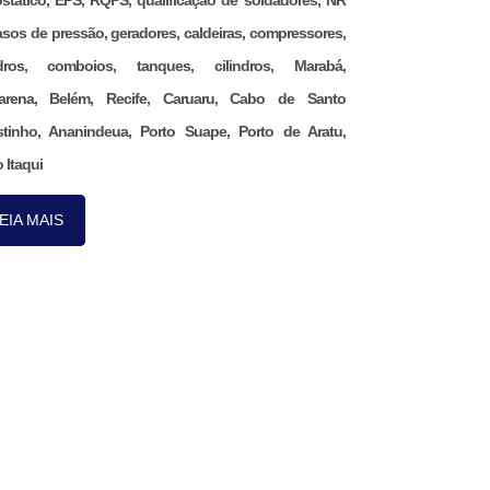
ostático, EPS, RQPS, qualificação de soldadores, NR
asos de pressão, geradores, caldeiras, compressores,
ndros, comboios, tanques, cilindros, Marabá,
arena, Belém, Recife, Caruaru, Cabo de Santo
tinho, Ananindeua, Porto Suape, Porto de Aratu,
 Itaqui
EIA MAIS
Nos acompanhe pelo