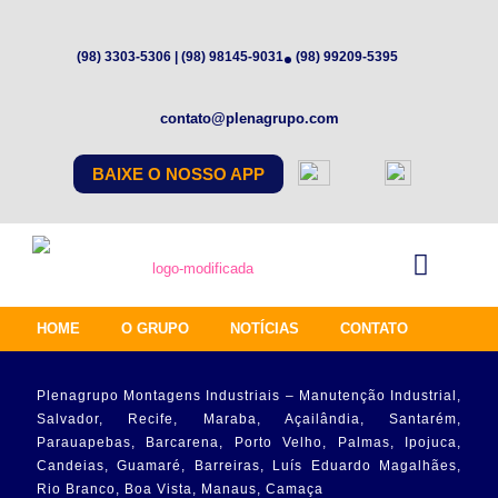
(98) 3303-5306 | (98) 98145-9031
(98) 99209-5395
contato@plenagrupo.com
BAIXE O NOSSO APP
HOME
O GRUPO
NOTÍCIAS
CONTATO
Plenagrupo Montagens Industriais – Manutenção Industrial,
Salvador, Recife, Maraba, Açailândia, Santarém,
Parauapebas, Barcarena, Porto Velho, Palmas, Ipojuca,
Candeias, Guamaré, Barreiras, Luís Eduardo Magalhães,
Rio Branco, Boa Vista, Manaus, Camaça