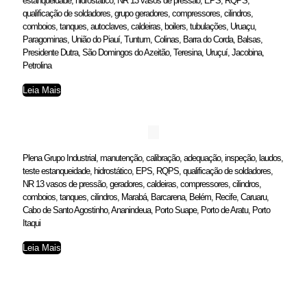
estanqueidade, hidrostático, NR 13 vasos de pressão, EPS, RQPS,
qualificação de soldadores, grupo geradores, compressores, cilindros,
comboios, tanques, autoclaves, caldeiras, boilers, tubulações, Uruaçu,
Paragominas, União do Piauí, Tuntum, Colinas, Barra do Corda, Balsas,
Presidente Dutra, São Domingos do Azeitão, Teresina, Uruçuí, Jacobina,
Petrolina
Leia Mais
Plena Grupo Industrial, manutenção, calibração, adequação, inspeção, laudos,
teste estanqueidade, hidrostático, EPS, RQPS, qualificação de soldadores,
NR 13 vasos de pressão, geradores, caldeiras, compressores, cilindros,
comboios, tanques, cilindros, Marabá, Barcarena, Belém, Recife, Caruaru,
Cabo de Santo Agostinho, Ananindeua, Porto Suape, Porto de Aratu, Porto
Itaqui
Leia Mais