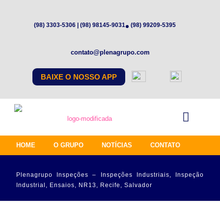
(98) 3303-5306 | (98) 98145-9031
(98) 99209-5395
contato@plenagrupo.com
BAIXE O NOSSO APP
HOME
O GRUPO
NOTÍCIAS
CONTATO
Plenagrupo Inspeções – Inspeções Industriais, Inspeção
Industrial, Ensaios, NR13, Recife, Salvador