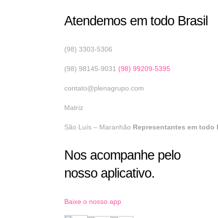
Atendemos em todo Brasil
(98) 3303-5306
(98) 98145-9031
(98) 99209-5395
contato@plenagrupo.com
Matriz
São Luís – Maranhão
Representantes em todo B
Nos acompanhe pelo
nosso aplicativo.
Baixe o nosso app