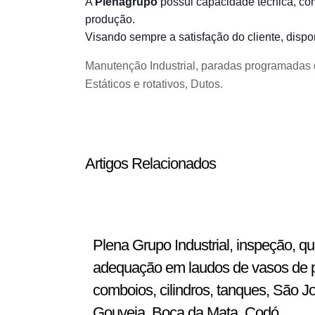
A
Plenagrupo
possui capacidade técnica, com
produção.
Visando sempre a satisfação do cliente, dis
Manutenção Industrial, paradas programadas d
Estáticos e rotativos, Dutos.
Artigos Relacionados
Plena Grupo Industrial, inspeção, q
adequação em laudos de vasos de pre
comboios, cilindros, tanques, São J
Gouveia, Boca da Mata, Codó