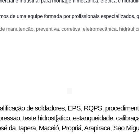
ercial e industrial para montagem mecânica, elétrica e hidráu
pomos de uma equipe formada
por profissionais especializados,
e manutenção, preventiva, corretiva, eletromecânica, hidráulic
ualificação de soldadores, EPS, RQPS, procedimentos
ssão, teste hidrost[atico, estanqueidade, calibraç
osé da Tapera, Maceió, Propriá, Arapiraca, São Mig