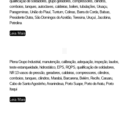
qualificação de soldadores, grupo geradores, compressores, cilindros,
comboios, tanques, autoclaves, caldeiras, boilers, tubulações, Uruaçu,
Paragominas, União do Piauí, Tuntum, Colinas, Barra do Corda, Balsas,
Presidente Dutra, São Domingos do Azeitão, Teresina, Uruçuí, Jacobina,
Petrolina
Leia Mais
Plena Grupo Industrial, manutenção, calibração, adequação, inspeção, laudos,
teste estanqueidade, hidrostático, EPS, RQPS, qualificação de soldadores,
NR 13 vasos de pressão, geradores, caldeiras, compressores, cilindros,
comboios, tanques, cilindros, Marabá, Barcarena, Belém, Recife, Caruaru,
Cabo de Santo Agostinho, Ananindeua, Porto Suape, Porto de Aratu, Porto
Itaqui
Leia Mais