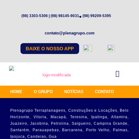
(98) 3303-5306 | (98) 98145-9031
(98) 99209-5395
contato@plenagrupo.com
BAIXE O NOSSO APP
HOME
O GRUPO
NOTÍCIAS
CONTATO
Plenagrupo Terraplanagens, Construções e Locações, Belo
Horizonte, Vitoria, Macapá, Teresina, Ipatinga, Altamira,
Juazeiro, Jacobina, Petrolina, Salgueiro, Campina Grande,
Santarém, Parauapebas, Barcarena, Porto Velho, Palmas,
Ipojuca, Candeias, Gua