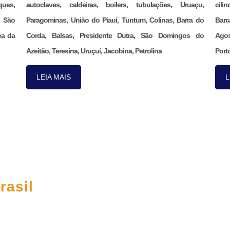
ques,
autoclaves, caldeiras, boilers, tubulações, Uruaçu,
cili
, São
Paragominas, União do Piauí, Tuntum, Colinas, Barra do
Barc
ca da
Corda, Balsas, Presidente Dutra, São Domingos do
Agos
Azeitão, Teresina, Uruçuí, Jacobina, Petrolina
Porto
LEIA MAIS
L
CO
rasil