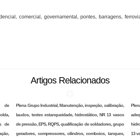
idencial, comercial, governamental, pontes, barragens, ferrov
Artigos Relacionados
ão de
Plena Grupo Industrial, Manutenção, inspeção, calibração,
Ple
olda,
laudos, testes estanqueidade, hidrostático, NR 13 vasos
adeq
s de
de pressão, EPS, RQPS, qualificação de soldadores, grupo
hidr
ação,
geradores, compressores, cilindros, comboios, tanques,
13 v