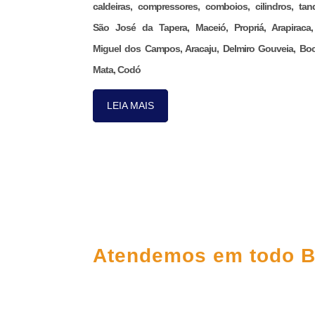
caldeiras, compressores, comboios, cilindros, tan
São José da Tapera, Maceió, Propriá, Arapiraca
Miguel dos Campos, Aracaju, Delmiro Gouveia, Bo
Mata, Codó
LEIA MAIS
FALE CONOS
Atendemos em todo B
(98) 3303-5306