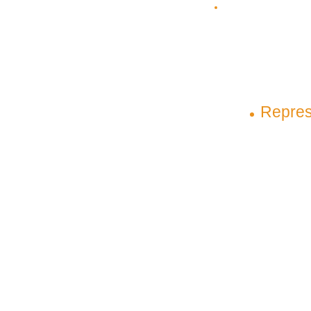
(98) 98145-9031
(98) 99209-5
contato@plenagrupo.com
Matriz
Repres
São Luís – Maranhão