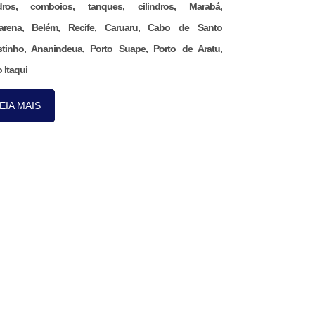
ndros, comboios, tanques, cilindros, Marabá,
arena, Belém, Recife, Caruaru, Cabo de Santo
tinho, Ananindeua, Porto Suape, Porto de Aratu,
 Itaqui
EIA MAIS
Nos acompanhe pelo
nosso aplicativo.