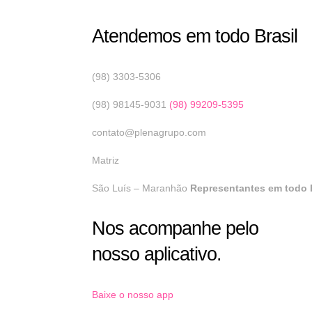
Atendemos em todo Brasil
(98) 3303-5306
(98) 98145-9031
(98) 99209-5395
contato@plenagrupo.com
Matriz
São Luís – Maranhão
Representantes em todo B
Nos acompanhe pelo
nosso aplicativo.
Baixe o nosso app