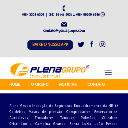
(98) 3303-5306 | (98) 98145-9031
(98) 99209-5395
contato@plenagrupo.com
BAIXE O NOSSO APP
HOME
O GRUPO
NOTÍCIAS
CONTATO
Plena Grupo Inspeção de Segurança Enquadramento da NR 13
Caldeiras, Vasos de pressão, Compressores. Reservatórios,
Autoclaves, Trocadores, Tanques, Pulmões, Cilindros,
Cristinápolis, Campina Grande, Santa Luzia. João Pessoa,