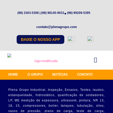
(98) 3303-5306 | (98) 98145-9031
(98) 99209-5395
contato@plenagrupo.com
BAIXE O NOSSO APP
HOME
O GRUPO
NOTÍCIAS
CONTATO
Plena Grupo Industrial, Inspeção, Ensaios, Testes, laudos,
estanqueidade, hidrostático, qualificação de soldadores,
LP, ME medição de espessura, ultrassom, pintura, NR 13,
18, 15, compressores, boiler, tanques, tubulação, silos,
vasos de pressão, plano de carga, teste de carga,