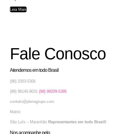
Leia Mais
Fale Conosco
Atendemos em todo Brasil
(98) 3303-5306
(98) 98145-9031
(98) 99209-5395
contato@plenagrupo.com
Matriz
São Luís – Maranhão
Representantes em todo Brasil!
Nos acompanhe pelo