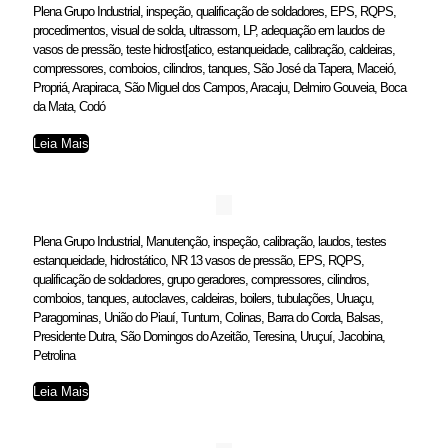
Plena Grupo Industrial, inspeção, qualificação de soldadores, EPS, RQPS,
procedimentos, visual de solda, ultrassom, LP, adequação em laudos de
vasos de pressão, teste hidrost[atico, estanqueidade, calibração, caldeiras,
compressores, comboios, cilindros, tanques, São José da Tapera, Maceió,
Propriá, Arapiraca, São Miguel dos Campos, Aracaju, Delmiro Gouveia, Boca
da Mata, Codó
Leia Mais
Plena Grupo Industrial, Manutenção, inspeção, calibração, laudos, testes
estanqueidade, hidrostático, NR 13 vasos de pressão, EPS, RQPS,
qualificação de soldadores, grupo geradores, compressores, cilindros,
comboios, tanques, autoclaves, caldeiras, boilers, tubulações, Uruaçu,
Paragominas, União do Piauí, Tuntum, Colinas, Barra do Corda, Balsas,
Presidente Dutra, São Domingos do Azeitão, Teresina, Uruçuí, Jacobina,
Petrolina
Leia Mais