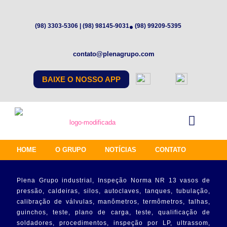
(98) 3303-5306 | (98) 98145-9031
(98) 99209-5395
contato@plenagrupo.com
BAIXE O NOSSO APP
HOME
O GRUPO
NOTÍCIAS
CONTATO
Plena Grupo industrial, Inspeção Norma NR 13 vasos de
pressão, caldeiras, silos, autoclaves, tanques, tubulação,
calibração de válvulas, manômetros, termômetros, talhas,
guinchos, teste, plano de carga, teste, qualificação de
soldadores, procedimentos, inspeção por LP, ultrassom,