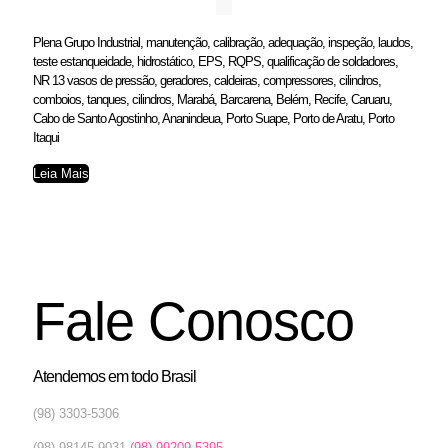
Plena Grupo Industrial, manutenção, calibração, adequação, inspeção, laudos,
teste estanqueidade, hidrostático, EPS, RQPS, qualificação de soldadores,
NR 13 vasos de pressão, geradores, caldeiras, compressores, cilindros,
comboios, tanques, cilindros, Marabá, Barcarena, Belém, Recife, Caruaru,
Cabo de Santo Agostinho, Ananindeua, Porto Suape, Porto de Aratu, Porto
Itaqui
Leia Mais
Fale Conosco
Atendemos em todo Brasil
(98) 3303-5306
(98) 98145-9031
(98) 99209-5395