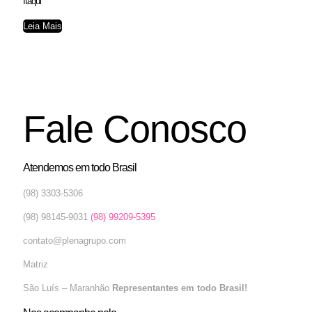
Itaqui
Leia Mais
Fale Conosco
Atendemos em todo Brasil
(98) 3303-5306
(98) 98145-9031
(98) 99209-5395
contato@plenagrupo.com
Matriz
São Luís – Maranhão
Representantes em todo Brasil!