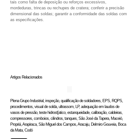
tais como falta de deposição ou reforços excessivos,
mordeduras, trincas ou rechupes de cratera; conferir a precisão
dimensional das soldas; garantir a conformidade das soldas com
as especificações.
Artigos Relacionados
Plena Grupo Industrial, inspeção, qualificação de soldadores, EPS, RQPS,
procedimentos, visual de solda, ultrassom, LP, adequação em laudos de
vasos de pressão, teste hidrost[atico, estanqueidade, calibração, caldeiras,
compressores, comboios, cilindros, tanques, São José da Tapera, Maceió,
Propriá, Arapiraca, São Miguel dos Campos, Aracaju, Delmiro Gouveia, Boca
da Mata, Codó