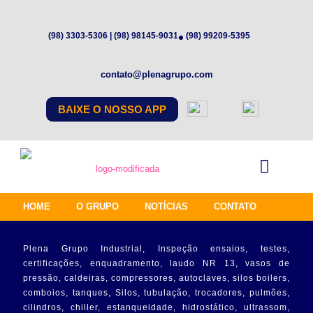
(98) 3303-5306 | (98) 98145-9031
(98) 99209-5395
contato@plenagrupo.com
BAIXE O NOSSO APP
HOME
O GRUPO
NOTÍCIAS
CONTATO
Plena Grupo Industrial, Inspeção ensaios, testes,
certificações, enquadramento, laudo NR 13, vasos de
pressão, caldeiras, compressores, autoclaves, silos boilers,
comboios, tanques, Silos, tubulação, trocadores, pulmões,
cilindros, chiller, estanqueidade, hidrostático, ultrassom,