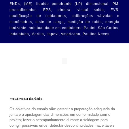
ENDs, (ME), liquido penetrante (LP), dimensional, PM,
procedimentos, EPS, pintura, visual solda, EVS,
qualificação de soldadores, calibrações válvulas e
manômetros, teste de carga, medição de ruido, energia
ionizante, habitualidade em containers, Pauini, São Carlos,
Indaiatuba, Marilia, Itapevi, Americana, Paulino Neves
Ensaio visual de Solda
Os objetivos do ensaio são: garantir a preparação adequada da
junta e a ajustagem das dimensões em conformidade com o
projeto; fazer o acompanhamento durante a soldagem para
corrigir possíveis erros; detectar descontinuidades inaceitáveis