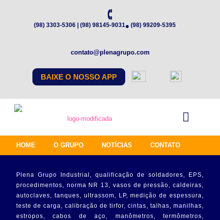
(98) 3303-5306 | (98) 98145-9031
(98) 99209-5395
contato@plenagrupo.com
BAIXE O NOSSO APP
HOME
O GRUPO
NOTÍCIAS
CONTATO
Plena Grupo Industrial, qualificação de soldadores, EPS,
procedimentos, norma NR 13, vasos de pressão, caldeiras,
autoclaves, tanques, ultrassom, LP, medição de espessura,
teste de carga, calibração de tirfor, cintas, talhas, manilhas,
estropos, cabos de aço, manômetros, termômetros,