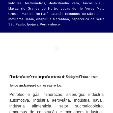
válvulas, termômetros, Medicilândia Pará, Jaicós Piauí,
Macau rio Grande do Norte, Lucas do rio Verde Mato
Grosso, Mae do Rio Pará, Jalapão Tocantins, Itu São Paulo,
Ibotirama Bahia, Anapurus Maranhão, Itapecerica da Serra
São Paulo, Ipojuca Pernambuco
Fiscalização de Obras, Inspeção Industrial de Soldagem Pintura e testes.
Temos ampla experiência nos segmentos:
Petróleo e gás, mineração, siderurgia, indústria
automotiva, indústria aeroviária, indústria naval,
indústria alimentícia, setor sucroalcooleiro,
empresas de construção e montagem industrial,