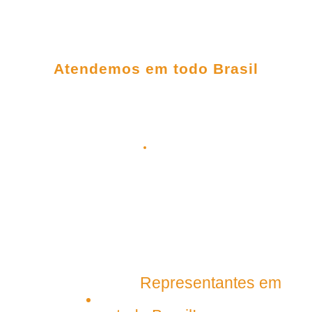
FALE CONOSCO
Atendemos em todo Brasil
(98) 3303-5306
(98) 98145-9031
(98) 99209-5395
contato@plenagrupo.com
Matriz
Representantes em
São Luís – Maranhão