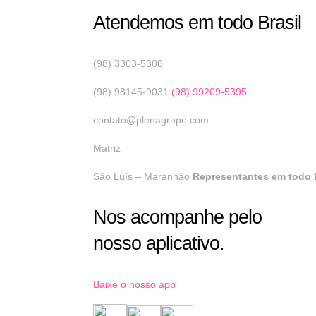
Atendemos em todo Brasil
(98) 3303-5306
(98) 98145-9031
(98) 99209-5395
contato@plenagrupo.com
Matriz
São Luís – Maranhão
Representantes em todo B
Nos acompanhe pelo
nosso aplicativo.
Baixe o nosso app