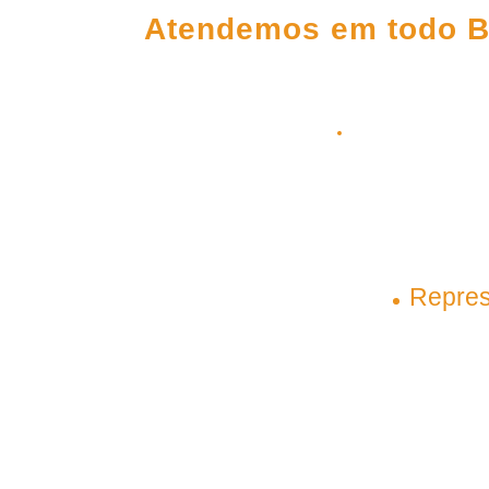
Atendemos em todo B
(98) 3303-5306
(98) 98145-9031
(98) 99209-5
contato@plenagrupo.com
Matriz
Repres
São Luís – Maranhão