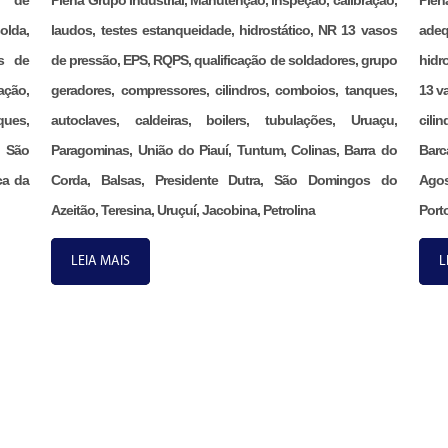
ão de
Plena Grupo Industrial, Manutenção, inspeção, calibração,
Ple
olda,
laudos, testes estanqueidade, hidrostático, NR 13 vasos
adeq
s de
de pressão, EPS, RQPS, qualificação de soldadores, grupo
hidr
ação,
geradores, compressores, cilindros, comboios, tanques,
13 v
ques,
autoclaves, caldeiras, boilers, tubulações, Uruaçu,
cili
, São
Paragominas, União do Piauí, Tuntum, Colinas, Barra do
Barc
ca da
Corda, Balsas, Presidente Dutra, São Domingos do
Agos
Azeitão, Teresina, Uruçuí, Jacobina, Petrolina
Porto
LEIA MAIS
L
CO