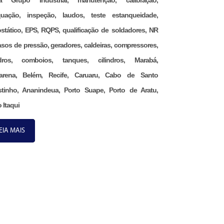
na Grupo Industrial, manutenção, calibração,
uação, inspeção, laudos, teste estanqueidade,
ostático, EPS, RQPS, qualificação de soldadores, NR
asos de pressão, geradores, caldeiras, compressores,
ndros, comboios, tanques, cilindros, Marabá,
arena, Belém, Recife, Caruaru, Cabo de Santo
tinho, Ananindeua, Porto Suape, Porto de Aratu,
 Itaqui
EIA MAIS