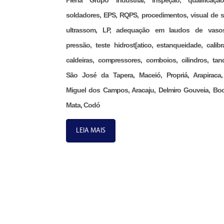
Plena Grupo Industrial, inspeção, qualificaç
soldadores, EPS, RQPS, procedimentos, visual de s
ultrassom, LP, adequação em laudos de vaso
pressão, teste hidrost[atico, estanqueidade, calibr
caldeiras, compressores, comboios, cilindros, tan
São José da Tapera, Maceió, Propriá, Arapiraca
Miguel dos Campos, Aracaju, Delmiro Gouveia, Bo
Mata, Codó
LEIA MAIS
FALE CONOS