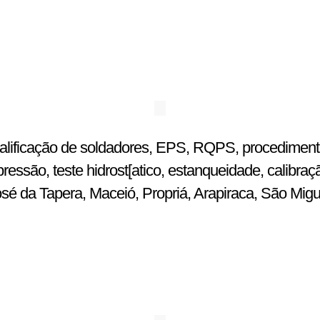
ualificação de soldadores, EPS, RQPS, procedimentos
ssão, teste hidrost[atico, estanqueidade, calibraç
osé da Tapera, Maceió, Propriá, Arapiraca, São Mig