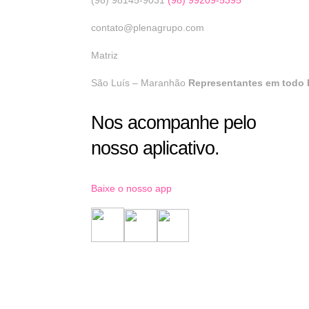
contato@plenagrupo.com
Matriz
São Luís – Maranhão
Representantes em todo B
Nos acompanhe pelo
nosso aplicativo.
Baixe o nosso app