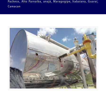
Pacheco, Alto Parnaíba, anajá, Maragogipe, Itabaiana, Guaraí,
Camacan