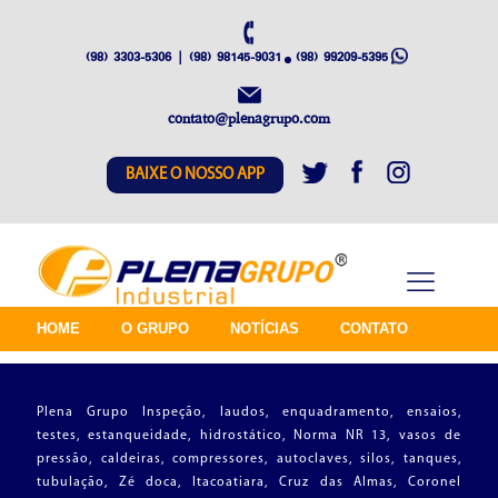
(98) 3303-5306 | (98) 98145-9031
(98) 99209-5395
contato@plenagrupo.com
BAIXE O NOSSO APP
HOME
O GRUPO
NOTÍCIAS
CONTATO
Plena Grupo Inspeção, laudos, enquadramento, ensaios,
testes, estanqueidade, hidrostático, Norma NR 13, vasos de
pressão, caldeiras, compressores, autoclaves, silos, tanques,
tubulação, Zé doca, Itacoatiara, Cruz das Almas, Coronel