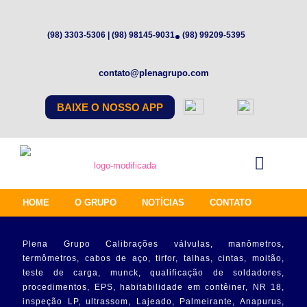
(98) 3303-5306 | (98) 98145-9031
(98) 99209-5395
contato@plenagrupo.com
BAIXE O NOSSO APP
HOME
O GRUPO
NOTÍCIAS
CONTATO
Plena Grupo Calibrações válvulas, manômetros,
termômetros, cabos de aço, tirfor, talhas, cintas, moitão,
teste de carga, munck, qualificação de soldadores,
procedimentos, EPS, habitabilidade em contêiner, NR 18,
inspeção LP, ultrassom, Lajeado, Palmeirante, Anapurus,