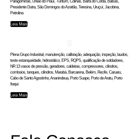
Paragominas, União do Piauí, Tuntum, Colinas, Barra do Corda, Balsas,
Presidente Dutra, São Domingos do Azeitão, Teresina, Uruçuí, Jacobina,
Petrolina
Leia Mais
Plena Grupo Industrial, manutenção, calibração, adequação, inspeção, laudos,
teste estanqueidade, hidrostático, EPS, RQPS, qualificação de soldadores,
NR 13 vasos de pressão, geradores, caldeiras, compressores, cilindros,
comboios, tanques, cilindros, Marabá, Barcarena, Belém, Recife, Caruaru,
Cabo de Santo Agostinho, Ananindeua, Porto Suape, Porto de Aratu, Porto
Itaqui
Leia Mais