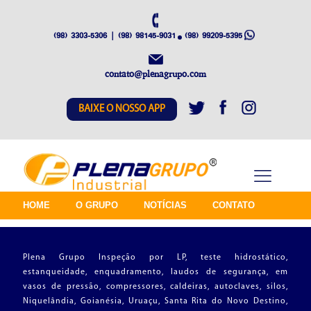
(98) 3303-5306 | (98) 98145-9031
(98) 99209-5395
contato@plenagrupo.com
BAIXE O NOSSO APP
HOME
O GRUPO
NOTÍCIAS
CONTATO
Plena Grupo Inspeção por LP, teste hidrostático,
estanqueidade, enquadramento, laudos de segurança, em
vasos de pressão, compressores, caldeiras, autoclaves, silos,
Niquelândia, Goianésia, Uruaçu, Santa Rita do Novo Destino,