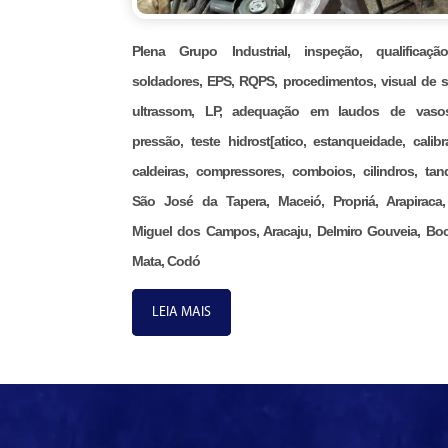
Plena Grupo Industrial, inspeção, qualificaç
soldadores, EPS, RQPS, procedimentos, visual de s
ultrassom, LP, adequação em laudos de vaso
pressão, teste hidrost[atico, estanqueidade, calibr
caldeiras, compressores, comboios, cilindros, tan
São José da Tapera, Maceió, Propriá, Arapiraca
Miguel dos Campos, Aracaju, Delmiro Gouveia, Bo
Mata, Codó
LEIA MAIS