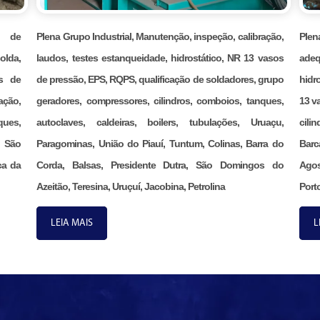
ão de
Plena Grupo Industrial, Manutenção, inspeção, calibração,
Ple
olda,
laudos, testes estanqueidade, hidrostático, NR 13 vasos
adeq
s de
de pressão, EPS, RQPS, qualificação de soldadores, grupo
hidr
ação,
geradores, compressores, cilindros, comboios, tanques,
13 v
ques,
autoclaves, caldeiras, boilers, tubulações, Uruaçu,
cili
, São
Paragominas, União do Piauí, Tuntum, Colinas, Barra do
Barc
ca da
Corda, Balsas, Presidente Dutra, São Domingos do
Agos
Azeitão, Teresina, Uruçuí, Jacobina, Petrolina
Porto
LEIA MAIS
L