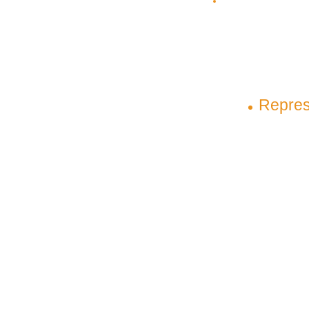
(98) 98145-9031
(98) 99209-5
contato@plenagrupo.com
Matriz
Repres
São Luís – Maranhão