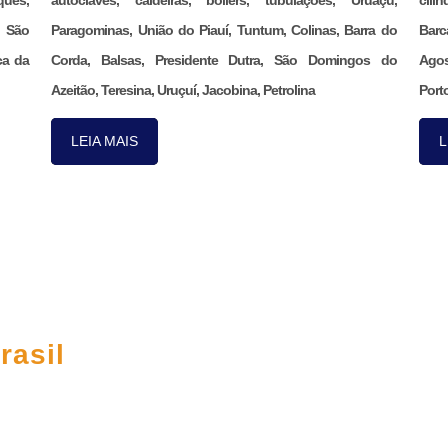
ques,
autoclaves, caldeiras, boilers, tubulações, Uruaçu,
cili
, São
Paragominas, União do Piauí, Tuntum, Colinas, Barra do
Barc
ca da
Corda, Balsas, Presidente Dutra, São Domingos do
Agos
Azeitão, Teresina, Uruçuí, Jacobina, Petrolina
Porto
LEIA MAIS
L
CO
rasil