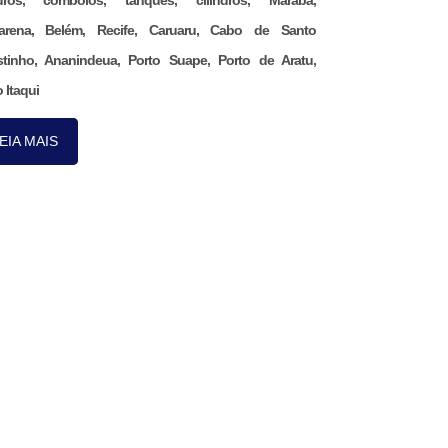
ndros, comboios, tanques, cilindros, Marabá,
arena, Belém, Recife, Caruaru, Cabo de Santo
tinho, Ananindeua, Porto Suape, Porto de Aratu,
 Itaqui
EIA MAIS
Nos acompanhe pelo
nosso aplicativo.