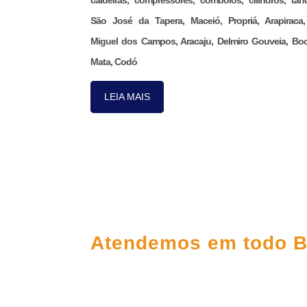
caldeiras, compressores, comboios, cilindros, tan
São José da Tapera, Maceió, Propriá, Arapiraca
Miguel dos Campos, Aracaju, Delmiro Gouveia, Bo
Mata, Codó
LEIA MAIS
FALE CONOS
Atendemos em todo B
(98) 3303-5306