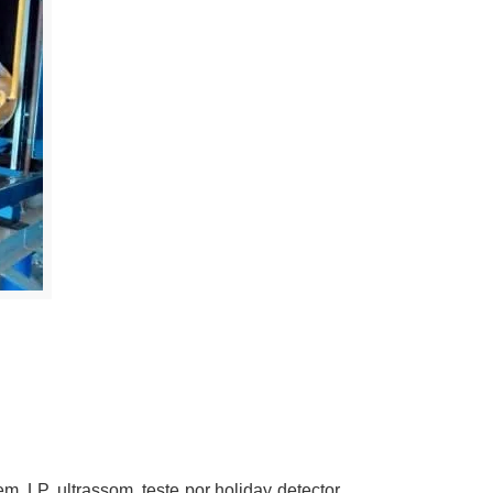
, LP, ultrassom, teste por holiday detector,