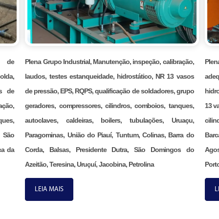
ão de
Plena Grupo Industrial, Manutenção, inspeção, calibração,
Ple
olda,
laudos, testes estanqueidade, hidrostático, NR 13 vasos
adeq
s de
de pressão, EPS, RQPS, qualificação de soldadores, grupo
hidr
ação,
geradores, compressores, cilindros, comboios, tanques,
13 v
ques,
autoclaves, caldeiras, boilers, tubulações, Uruaçu,
cili
, São
Paragominas, União do Piauí, Tuntum, Colinas, Barra do
Barc
ca da
Corda, Balsas, Presidente Dutra, São Domingos do
Agos
Azeitão, Teresina, Uruçuí, Jacobina, Petrolina
Porto
LEIA MAIS
L