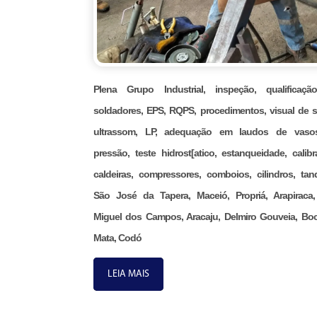
Plena Grupo Industrial, inspeção, qualificaç
soldadores, EPS, RQPS, procedimentos, visual de s
ultrassom, LP, adequação em laudos de vaso
pressão, teste hidrost[atico, estanqueidade, calibr
caldeiras, compressores, comboios, cilindros, tan
São José da Tapera, Maceió, Propriá, Arapiraca
Miguel dos Campos, Aracaju, Delmiro Gouveia, Bo
Mata, Codó
LEIA MAIS