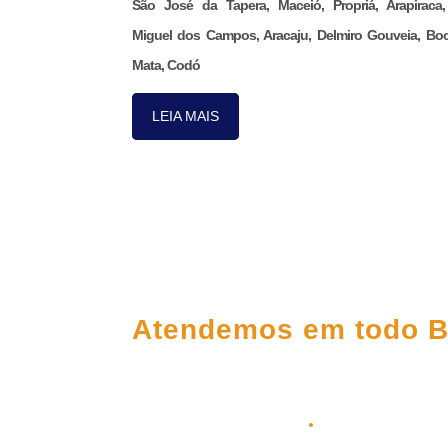
São José da Tapera, Maceió, Propriá, Arapiraca
Miguel dos Campos, Aracaju, Delmiro Gouveia, Bo
Mata, Codó
LEIA MAIS
FALE CONOS
Atendemos em todo B
(98) 3303-5306
(98) 98145-9031
(98) 99209-5