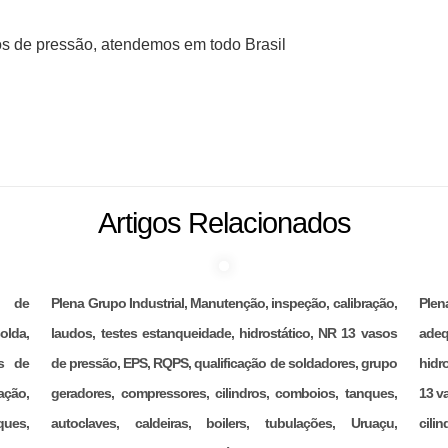
s de pressão, atendemos em todo Brasil
Artigos Relacionados
ão de
Plena Grupo Industrial, Manutenção, inspeção, calibração,
Ple
olda,
laudos, testes estanqueidade, hidrostático, NR 13 vasos
adeq
s de
de pressão, EPS, RQPS, qualificação de soldadores, grupo
hidr
ação,
geradores, compressores, cilindros, comboios, tanques,
13 v
ques,
autoclaves, caldeiras, boilers, tubulações, Uruaçu,
cili