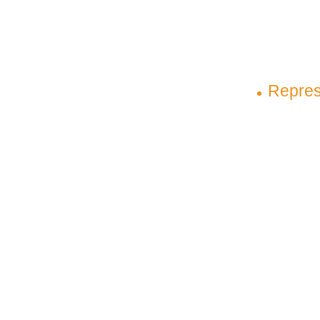
contato@plenagrupo.com
Matriz
Repres
São Luís – Maranhão