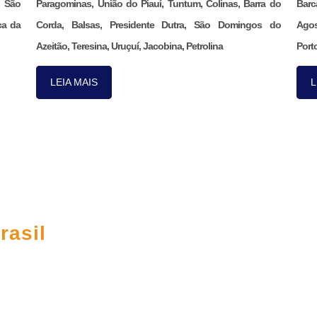
, São
Paragominas, União do Piauí, Tuntum, Colinas, Barra do
Barc
ca da
Corda, Balsas, Presidente Dutra, São Domingos do
Agos
Azeitão, Teresina, Uruçuí, Jacobina, Petrolina
Porto
LEIA MAIS
L
CO
rasil
395