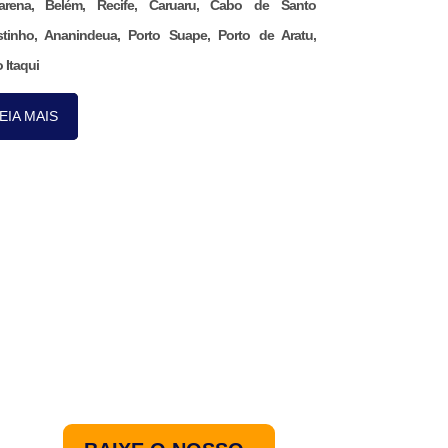
arena, Belém, Recife, Caruaru, Cabo de Santo
tinho, Ananindeua, Porto Suape, Porto de Aratu,
 Itaqui
EIA MAIS
Nos acompanhe pelo
nosso aplicativo.