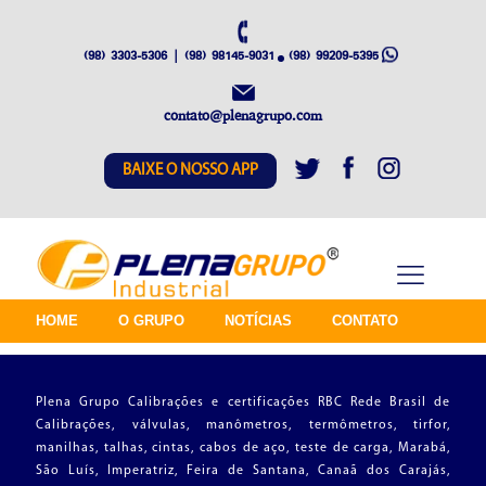
(98) 3303-5306 | (98) 98145-9031
(98) 99209-5395
contato@plenagrupo.com
BAIXE O NOSSO APP
HOME
O GRUPO
NOTÍCIAS
CONTATO
Plena Grupo Calibrações e certificações RBC Rede Brasil de
Calibrações, válvulas, manômetros, termômetros, tirfor,
manilhas, talhas, cintas, cabos de aço, teste de carga, Marabá,
São Luís, Imperatriz, Feira de Santana, Canaã dos Carajás,