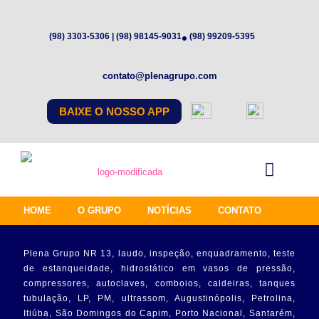
(98) 3303-5306 | (98) 98145-9031
(98) 99209-5395
contato@plenagrupo.com
BAIXE O NOSSO APP
HOME
O GRUPO
NOTÍCIAS
CONTATO
Plena Grupo NR 13, laudo, inspeção, enquadramento, teste
de estanqueidade, hidrostático em vasos de pressão,
compressores, autoclaves, comboios, caldeiras, tanques
tubulação, LP, PM, ultrassom, Augustinópolis, Petrolina,
Itiúba, São Domingos do Capim, Porto Nacional, Santarém,