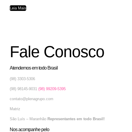
Leia Mais
Fale Conosco
Atendemos em todo Brasil
(98) 3303-5306
(98) 98145-9031
(98) 99209-5395
contato@plenagrupo.com
Matriz
São Luís – Maranhão
Representantes em todo Brasil!
Nos acompanhe pelo