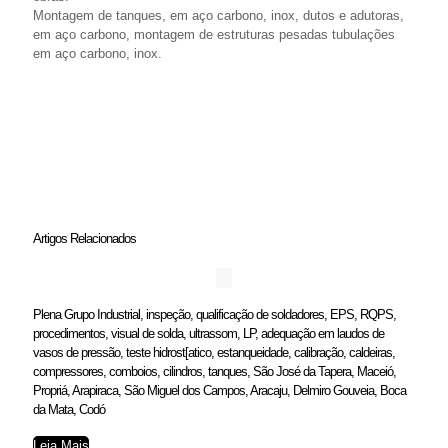
Montagem de tanques, em aço carbono, inox, dutos e adutoras,
em aço carbono, montagem de estruturas pesadas tubulações
em aço carbono, inox.
Artigos Relacionados
Plena Grupo Industrial, inspeção, qualificação de soldadores, EPS, RQPS,
procedimentos, visual de solda, ultrassom, LP, adequação em laudos de
vasos de pressão, teste hidrost[atico, estanqueidade, calibração, caldeiras,
compressores, comboios, cilindros, tanques, São José da Tapera, Maceió,
Propriá, Arapiraca, São Miguel dos Campos, Aracaju, Delmiro Gouveia, Boca
da Mata, Codó
Leia Mais