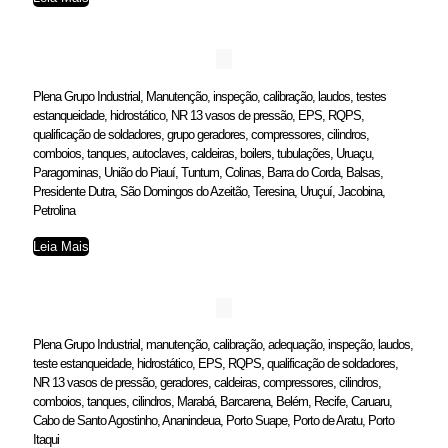
Plena Grupo Industrial, Manutenção, inspeção, calibração, laudos, testes
estanqueidade, hidrostático, NR 13 vasos de pressão, EPS, RQPS,
qualificação de soldadores, grupo geradores, compressores, cilindros,
comboios, tanques, autoclaves, caldeiras, boilers, tubulações, Uruaçu,
Paragominas, União do Piauí, Tuntum, Colinas, Barra do Corda, Balsas,
Presidente Dutra, São Domingos do Azeitão, Teresina, Uruçuí, Jacobina,
Petrolina
Leia Mais
Plena Grupo Industrial, manutenção, calibração, adequação, inspeção, laudos,
teste estanqueidade, hidrostático, EPS, RQPS, qualificação de soldadores,
NR 13 vasos de pressão, geradores, caldeiras, compressores, cilindros,
comboios, tanques, cilindros, Marabá, Barcarena, Belém, Recife, Caruaru,
Cabo de Santo Agostinho, Ananindeua, Porto Suape, Porto de Aratu, Porto
Itaqui