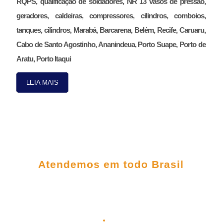
RQPS, qualificação de soldadores, NR 13 vasos de pressão,
geradores, caldeiras, compressores, cilindros, comboios,
tanques, cilindros, Marabá, Barcarena, Belém, Recife, Caruaru,
Cabo de Santo Agostinho, Ananindeua, Porto Suape, Porto de
Aratu, Porto Itaqui
LEIA MAIS
FALE CONOSCO
Atendemos em todo Brasil
(98) 3303-5306
(98) 98145-9031
(98) 99209-5395