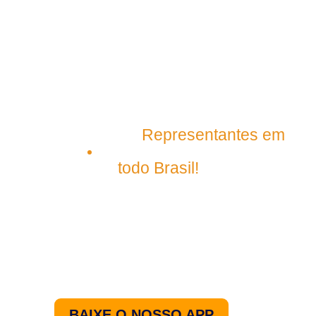
contato@plenagrupo.com
Matriz
Representantes em
São Luís – Maranhão
todo Brasil!
Nos acompanhe pelo
nosso aplicativo.
BAIXE O NOSSO APP