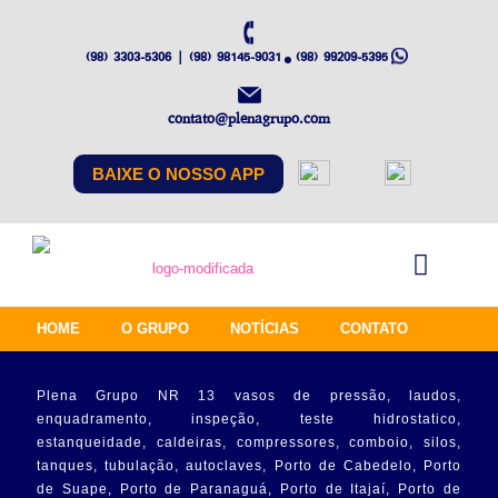
(98) 3303-5306 | (98) 98145-9031
(98) 99209-5395
contato@plenagrupo.com
BAIXE O NOSSO APP
HOME
O GRUPO
NOTÍCIAS
CONTATO
Plena Grupo NR 13 vasos de pressão, laudos,
enquadramento, inspeção, teste hidrostatico,
estanqueidade, caldeiras, compressores, comboio, silos,
tanques, tubulação, autoclaves, Porto de Cabedelo, Porto
de Suape, Porto de Paranaguá, Porto de Itajaí, Porto de