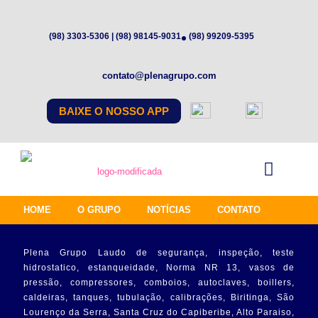
(98) 3303-5306 | (98) 98145-9031
(98) 99209-5395
contato@plenagrupo.com
BAIXE O NOSSO APP
HOME
O GRUPO
NOTÍCIAS
CONTATO
Plena Grupo Laudo de segurança, inspeção, teste
hidrostatico, estanqueidade, Norma NR 13, vasos de
pressão, compressores, comboios, autoclaves, boillers,
caldeiras, tanques, tubulação, calibrações, Biritinga, São
Lourenço da Serra, Santa Cruz do Capiberibe, Alto Paraiso,