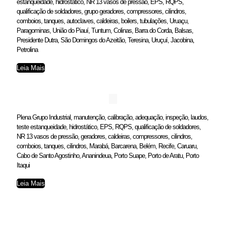
estanqueidade, hidrostático, NR 13 vasos de pressão, EPS, RQPS,
qualificação de soldadores, grupo geradores, compressores, cilindros,
comboios, tanques, autoclaves, caldeiras, boilers, tubulações, Uruaçu,
Paragominas, União do Piauí, Tuntum, Colinas, Barra do Corda, Balsas,
Presidente Dutra, São Domingos do Azeitão, Teresina, Uruçuí, Jacobina,
Petrolina
Leia Mais
Plena Grupo Industrial, manutenção, calibração, adequação, inspeção, laudos,
teste estanqueidade, hidrostático, EPS, RQPS, qualificação de soldadores,
NR 13 vasos de pressão, geradores, caldeiras, compressores, cilindros,
comboios, tanques, cilindros, Marabá, Barcarena, Belém, Recife, Caruaru,
Cabo de Santo Agostinho, Ananindeua, Porto Suape, Porto de Aratu, Porto
Itaqui
Leia Mais