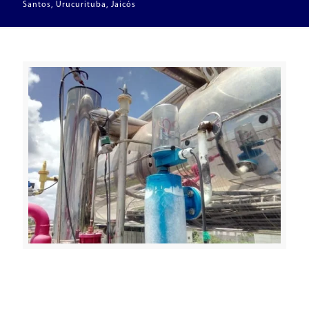
Santos, Urucurituba, Jaicós