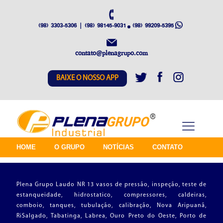
(98) 3303-5306 | (98) 98145-9031
(98) 99209-5395
contato@plenagrupo.com
BAIXE O NOSSO APP
HOME
O GRUPO
NOTÍCIAS
CONTATO
Plena Grupo Laudo NR 13 vasos de pressão, inspeção, teste de
estanqueidade, hidrostatico, compressores, caldeiras,
comboio, tanques, tubulação, calibração, Nova Aripuanã,
RiSalgado, Tabatinga, Labrea, Ouro Preto do Oeste, Porto de