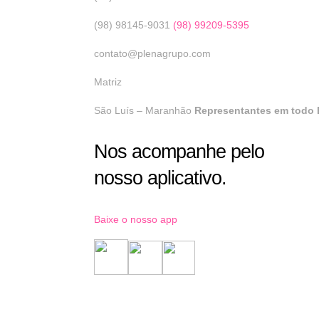
(98) 98145-9031
(98) 99209-5395
contato@plenagrupo.com
Matriz
São Luís – Maranhão
Representantes em todo B
Nos acompanhe pelo
nosso aplicativo.
Baixe o nosso app