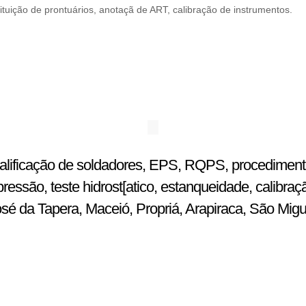
ituição de prontuários, anotaçã de ART, calibração de instrumentos.
ualificação de soldadores, EPS, RQPS, procedimentos
ssão, teste hidrost[atico, estanqueidade, calibraç
osé da Tapera, Maceió, Propriá, Arapiraca, São Mig