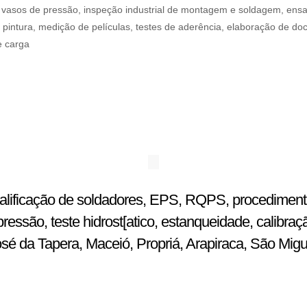
sos de pressão, inspeção industrial de montagem e soldagem, ensaio 
pintura, medição de películas, testes de aderência, elaboração de d
e carga
ualificação de soldadores, EPS, RQPS, procedimentos
ssão, teste hidrost[atico, estanqueidade, calibraç
osé da Tapera, Maceió, Propriá, Arapiraca, São Mig