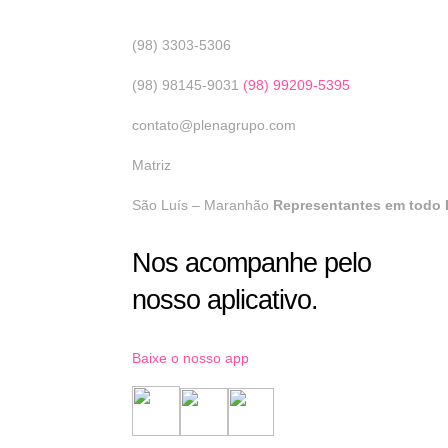
(98) 3303-5306
(98) 98145-9031
(98) 99209-5395
contato@plenagrupo.com
Matriz
São Luís – Maranhão
Representantes em todo B
Nos acompanhe pelo
nosso aplicativo.
Baixe o nosso app