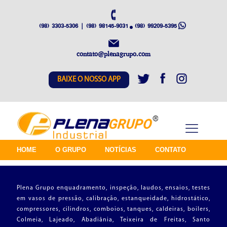
(98) 3303-5306 | (98) 98145-9031
(98) 99209-5395
contato@plenagrupo.com
BAIXE O NOSSO APP
HOME
O GRUPO
NOTÍCIAS
CONTATO
Plena Grupo enquadramento, inspeção, laudos, ensaios, testes
em vasos de pressão, calibração, estanqueidade, hidrostático,
compressores, cilindros, comboios, tanques, caldeiras, boilers,
Colmeia, Lajeado, Abadiânia, Teixeira de Freitas, Santo