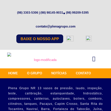
(98) 3303-5306 | (98) 98145-9031
(98) 99209-5395
contato@plenagrupo.com
BAIXE O NOSSO APP
HOME
O GRUPO
NOTÍCIAS
CONTATO
Plena Grupo NR 13 vasos de pressão, laudo, inspeção,
teste, calibração, estanqueidade, hidrostático,
compressores, caldeiras, autoclaves, boilers, comboio,
cilindros, tanques, Pacajus, Capim Crosso, Santa Rita do
Tocantins, Naviraí, Barra, Fortaleza do Tabocão, Juína,