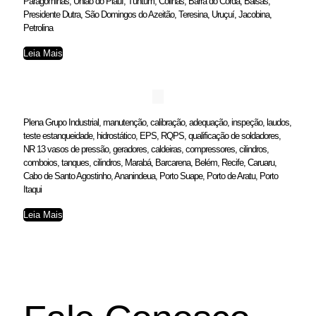
Paragominas, União do Piauí, Tuntum, Colinas, Barra do Corda, Balsas,
Presidente Dutra, São Domingos do Azeitão, Teresina, Uruçuí, Jacobina,
Petrolina
Leia Mais
Plena Grupo Industrial, manutenção, calibração, adequação, inspeção, laudos,
teste estanqueidade, hidrostático, EPS, RQPS, qualificação de soldadores,
NR 13 vasos de pressão, geradores, caldeiras, compressores, cilindros,
comboios, tanques, cilindros, Marabá, Barcarena, Belém, Recife, Caruaru,
Cabo de Santo Agostinho, Ananindeua, Porto Suape, Porto de Aratu, Porto
Itaqui
Leia Mais