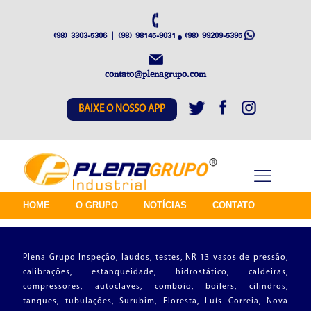
(98) 3303-5306 | (98) 98145-9031
(98) 99209-5395
contato@plenagrupo.com
BAIXE O NOSSO APP
HOME
O GRUPO
NOTÍCIAS
CONTATO
Plena Grupo Inspeção, laudos, testes, NR 13 vasos de pressão,
calibrações, estanqueidade, hidrostático, caldeiras,
compressores, autoclaves, comboio, boilers, cilindros,
tanques, tubulações, Surubim, Floresta, Luís Correia, Nova