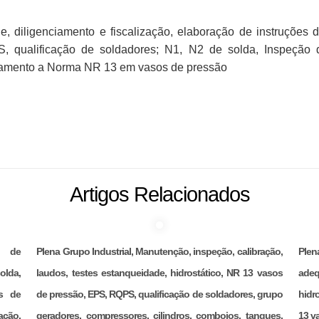
de, diligenciamento e fiscalização, elaboração de instruções
, qualificação de soldadores; N1, N2 de solda, Inspeção 
dramento a Norma NR 13 em vasos de pressão
Artigos Relacionados
ão de
Plena Grupo Industrial, Manutenção, inspeção, calibração,
Ple
olda,
laudos, testes estanqueidade, hidrostático, NR 13 vasos
adeq
s de
de pressão, EPS, RQPS, qualificação de soldadores, grupo
hidr
ação,
geradores, compressores, cilindros, comboios, tanques,
13 v