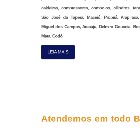
caldeiras, compressores, comboios, cilindros, tan
São José da Tapera, Maceió, Propriá, Arapiraca
Miguel dos Campos, Aracaju, Delmiro Gouveia, Bo
Mata, Codó
LEIA MAIS
FALE CONOS
Atendemos em todo B
(98) 3303-5306