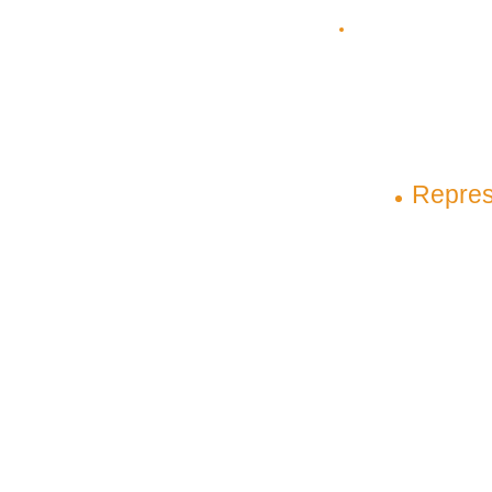
(98) 98145-9031
(98) 99209-5
contato@plenagrupo.com
Matriz
Repres
São Luís – Maranhão