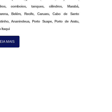
ndros, comboios, tanques, cilindros, Marabá,
arena, Belém, Recife, Caruaru, Cabo de Santo
tinho, Ananindeua, Porto Suape, Porto de Aratu,
 Itaqui
EIA MAIS
Nos acompanhe pelo
nosso aplicativo.