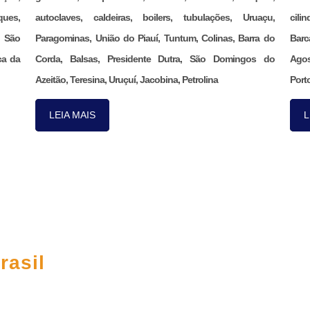
ques,
autoclaves, caldeiras, boilers, tubulações, Uruaçu,
cili
, São
Paragominas, União do Piauí, Tuntum, Colinas, Barra do
Barc
ca da
Corda, Balsas, Presidente Dutra, São Domingos do
Agos
Azeitão, Teresina, Uruçuí, Jacobina, Petrolina
Porto
LEIA MAIS
L
CO
rasil