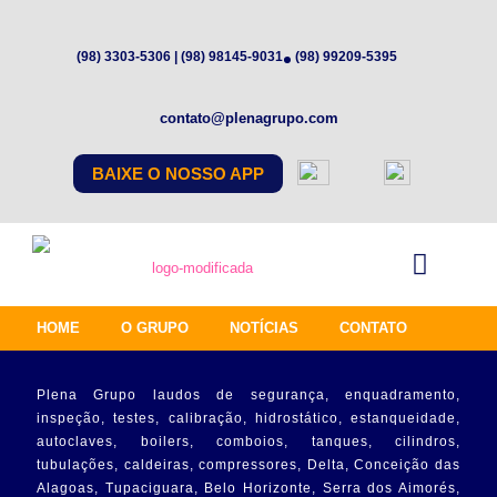
(98) 3303-5306 | (98) 98145-9031
(98) 99209-5395
contato@plenagrupo.com
BAIXE O NOSSO APP
HOME
O GRUPO
NOTÍCIAS
CONTATO
Plena Grupo laudos de segurança, enquadramento,
inspeção, testes, calibração, hidrostático, estanqueidade,
autoclaves, boilers, comboios, tanques, cilindros,
tubulações, caldeiras, compressores, Delta, Conceição das
Alagoas, Tupaciguara, Belo Horizonte, Serra dos Aimorés,