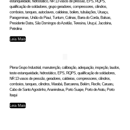
estanqueidade, hidrostático, NR 13 vasos de pressão, EPS, RQPS,
qualificação de soldadores, grupo geradores, compressores, cilindros,
comboios, tanques, autoclaves, caldeiras, boilers, tubulações, Uruaçu,
Paragominas, União do Piauí, Tuntum, Colinas, Barra do Corda, Balsas,
Presidente Dutra, São Domingos do Azeitão, Teresina, Uruçuí, Jacobina,
Petrolina
Leia Mais
Plena Grupo Industrial, manutenção, calibração, adequação, inspeção, laudos,
teste estanqueidade, hidrostático, EPS, RQPS, qualificação de soldadores,
NR 13 vasos de pressão, geradores, caldeiras, compressores, cilindros,
comboios, tanques, cilindros, Marabá, Barcarena, Belém, Recife, Caruaru,
Cabo de Santo Agostinho, Ananindeua, Porto Suape, Porto de Aratu, Porto
Itaqui
Leia Mais