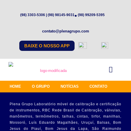
(98) 3303-5306 | (98) 98145-9031
(98) 99209-5395
contato@plenagrupo.com
BAIXE O NOSSO APP
HOME
O GRUPO
NOTÍCIAS
CONTATO
Plena Grupo Laboratório móvel de calibração e certificação
de instrumentos, RBC Rede Brasil de Calibração, válvulas,
manômetros, termômetros, talhas, cintas, tirfor, manilhas,
Mossoró, Luís Eduardo Magalhães, Uruçuí, Balsas, Bom
Jesus do Piauí, Bom Jesus da Lapa, São Raimundo