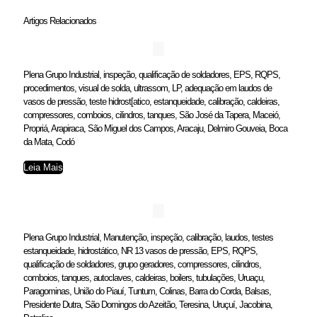
Artigos Relacionados
Plena Grupo Industrial, inspeção, qualificação de soldadores, EPS, RQPS,
procedimentos, visual de solda, ultrassom, LP, adequação em laudos de
vasos de pressão, teste hidrost[atico, estanqueidade, calibração, caldeiras,
compressores, comboios, cilindros, tanques, São José da Tapera, Maceió,
Propriá, Arapiraca, São Miguel dos Campos, Aracaju, Delmiro Gouveia, Boca
da Mata, Codó
Leia Mais
Plena Grupo Industrial, Manutenção, inspeção, calibração, laudos, testes
estanqueidade, hidrostático, NR 13 vasos de pressão, EPS, RQPS,
qualificação de soldadores, grupo geradores, compressores, cilindros,
comboios, tanques, autoclaves, caldeiras, boilers, tubulações, Uruaçu,
Paragominas, União do Piauí, Tuntum, Colinas, Barra do Corda, Balsas,
Presidente Dutra, São Domingos do Azeitão, Teresina, Uruçuí, Jacobina,